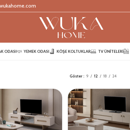
s@wukahome.com
AK ODASI
YEMEK ODASI
KÖŞE KOLTUKLAR
TV ÜNITELERI
Göster
9
12
18
24