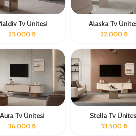
aldiv Tv Ünitesi
Alaska Tv Ünite
23.000
₺
22.000
₺
Aura Tv Ünitesi
Stella Tv Ünites
36.000
₺
33.500
₺