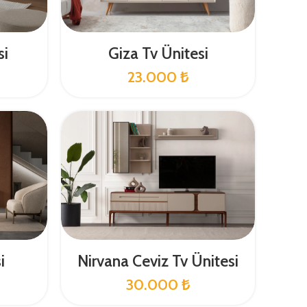
si
Giza Tv Ünitesi
23.000
₺
i
Nirvana Ceviz Tv Ünitesi
30.000
₺