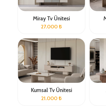
Miray Tv Ünitesi
M
27.000
₺
Kumsal Tv Ünitesi
21.000
₺