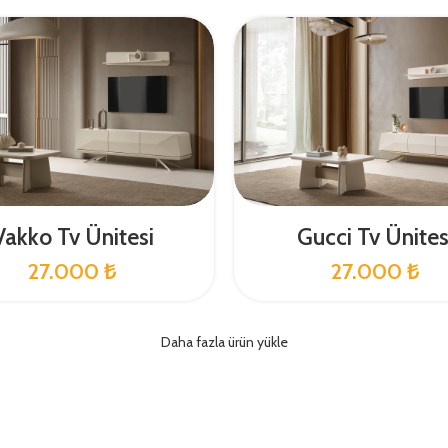
Vakko Tv Ünitesi
Gucci Tv Ünites
27.000
₺
27.000
₺
Daha fazla ürün yükle