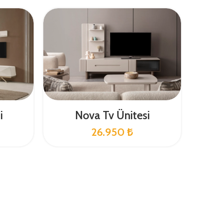
i
Nova Tv Ünitesi
26.950
₺