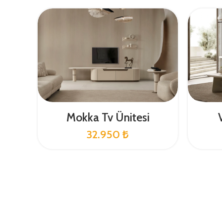
Mokka Tv Ünitesi
32.950
₺