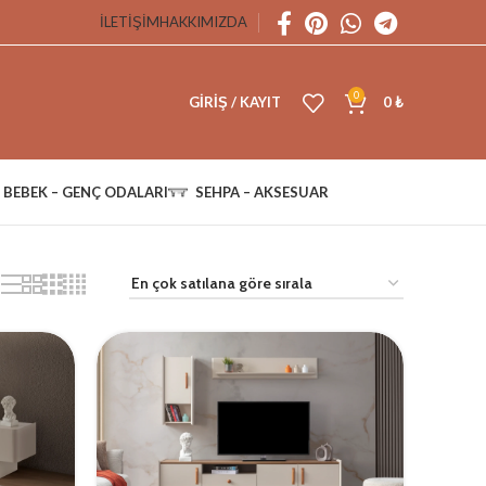
İLETIŞIM
HAKKIMIZDA
0
GIRIŞ / KAYIT
0
₺
BEBEK – GENÇ ODALARI
SEHPA – AKSESUAR