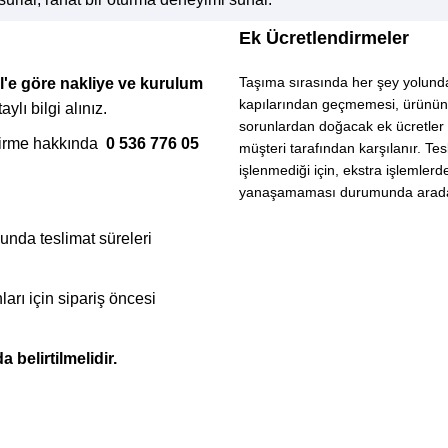
Ek Ücretlendirmeler
Taşıma sırasında her şey yolund
İl'e göre nakliye ve kurulum
ir tasarım yelpazesi sunar. Modern, klasik, minimal veya özelleş
kapılarından geçmemesi, ürünün
ylı bilgi alınız.
arıyorsanız, İnegöl Mobilyası’nın koleksiyonunda bulabilirsiniz.
sorunlardan doğacak ek ücretler 
dirme hakkında
0 536 776 05
müşteri tarafından karşılanır. T
işlenmediği için, ekstra işlemlerd
yanaşamaması durumunda aradaki 
olarak keşfetmek ve satın almak için mükemmel bir kaynaktır. Web s
, müşteri incelemeleri ve önerileri de burada bulabilirsiniz.
unda teslimat süreleri
arı için sipariş öncesi
ibi faktörleri göz önünde bulundurmak önemlidir. İnegöl Mobilyası
unuz için mükemmel koltuk takımını bulmak için bu faktörleri g
a belirtilmelidir.