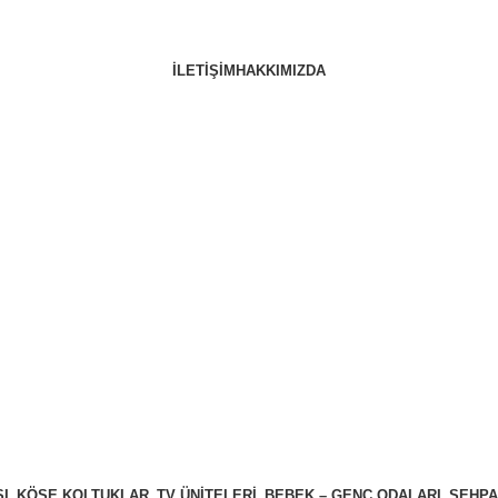
İLETIŞIM
HAKKIMIZDA
Giriş / Kayıt
0
₺
Menu
0
₺
I
KÖŞE KOLTUKLAR
TV ÜNITELERI
BEBEK – GENÇ ODALARI
SEHPA