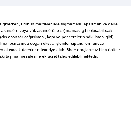
a giderken, ürünün merdivenlere sığmaması, apartman ve daire
tirilebilir tasarım seçenekleri arasından seçim
 asansöre veya yük asansörüne sığmaması gibi oluşabilecek
(dış asansör çağırılması, kapı ve pencerelerin sökülmesi gibi)
eslimat esnasında doğan ekstra işlemler sipariş formunuza
en oluşacak ücretler müşteriye aittir. Birde araçlarımız bina önüne
taşıma mesafesine ek ücret talep edilebilmektedir.
itesi, ürünleri görsel olarak incelemenizi, özelliklerini
, bu ihtiyaçları karşılamak için geniş bir seçenek sunar ve
öz önünde bulundurarak doğru kararı verebilirsiniz.