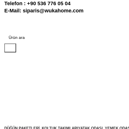
Telefon :
+90 536 776 05 04
E-Mail:
siparis@wukahome.com
Ara
DÜĞÜN PAKETLERI
KOLTUK TAKIMLARI
YATAK ODASI
YEMEK ODAS