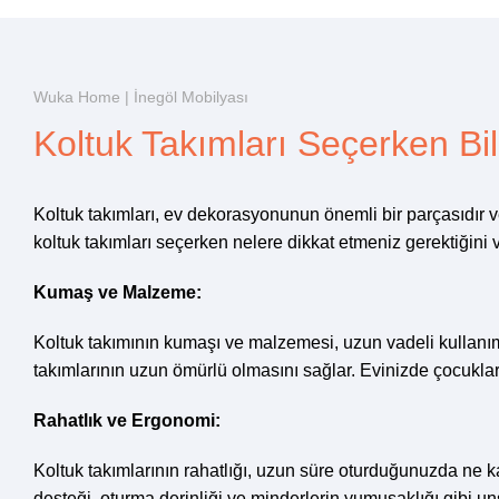
Wuka Home | İnegöl Mobilyası
Koltuk Takımları Seçerken B
Koltuk takımları, ev dekorasyonunun önemli bir parçasıdır ve 
koltuk takımları seçerken nelere dikkat etmeniz gerektiğini
Kumaş ve Malzeme:
Koltuk takımının kumaşı ve malzemesi, uzun vadeli kullanımı 
takımlarının uzun ömürlü olmasını sağlar. Evinizde çocuklar
Rahatlık ve Ergonomi:
Koltuk takımlarının rahatlığı, uzun süre oturduğunuzda ne kada
Nakliye ve Teslimat
desteği, oturma derinliği ve minderlerin yumuşaklığı gibi un