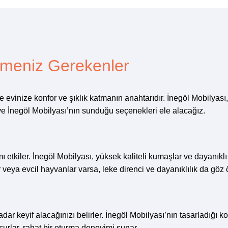
ilmeniz Gerekenler
evinize konfor ve şıklık katmanın anahtarıdır. İnegöl Mobilyası, 
 ve İnegöl Mobilyası’nın sunduğu seçenekleri ele alacağız.
etkiler. İnegöl Mobilyası, yüksek kaliteli kumaşlar ve dayanıklı 
 veya evcil hayvanlar varsa, leke direnci ve dayanıklılık da gö
r keyif alacağınızı belirler. İnegöl Mobilyası’nın tasarladığı koltu
surlar, rahat bir oturma deneyimi sunar.