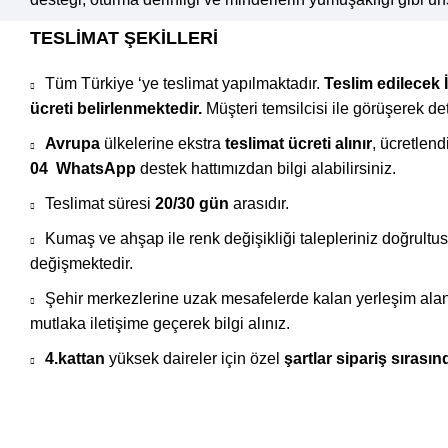
TESLİMAT ŞEKİLLERİ
İnegöl Mobilyası İle Tasarım Çeşitliliği:
Tüm Türkiye ‘ye teslimat yapılmaktadır.
Teslim edilecek 
İnegöl Mobilyası, farklı dekorasyon tarzlarına uygun geniş b
ücreti belirlenmektedir.
Müşteri temsilcisi ile görüşerek deta
yapabilirsiniz. Evinizde hangi tarza uygun bir koltuk takımı 
Avrupa
ülkelerine ekstra
teslimat ücreti alınır
, ücretlen
İnegöl Mobilyası Online Alışveriş Deneyimi:
04
WhatsApp
destek hattımızdan bilgi alabilirsiniz.
Teslimat süresi
20/30 gün
arasıdır.
wukahome.com
, İnegöl Mobilyası’nın ürünlerini çevrimiçi 
karşılaştırmanızı ve kolayca sipariş vermenizi sağlar. Ayrıca
Kumaş ve ahşap ile renk değişikliği talepleriniz doğrultus
değişmektedir.
Sonuç:
Şehir merkezlerine uzak mesafelerde kalan yerleşim alanl
Koltuk takımı seçerken, kumaş, rahatlık, tasarım ve kalite g
mutlaka iletişime geçerek bilgi alınız.
wukahome.com üzerinden kolayca erişilebilir. Ev dekorasyon
4.kattan
yüksek daireler için özel
şartlar sipariş sırasınd
Daha Fazla Göster