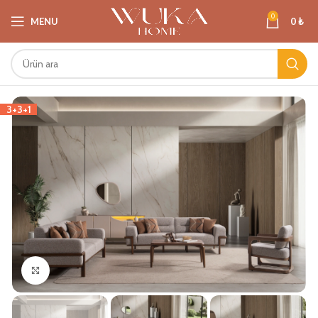
0
MENU
0
₺
3+3+1
Büyütmek için tıklayın