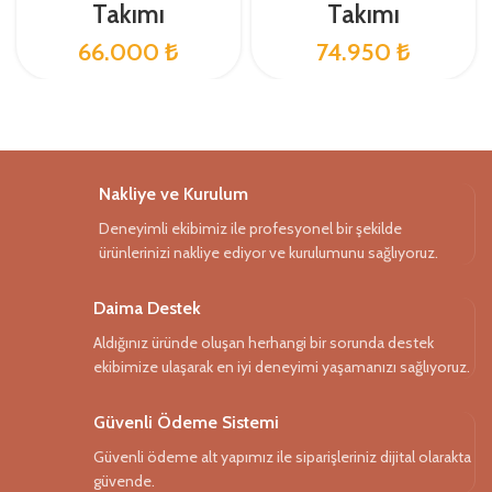
Takımı
Takımı
İnegöl Mobilyası Online Alışveriş Deneyimi:
66.000
₺
74.950
₺
wukahome.com
, İnegöl Mobilyası’nın ürünlerini çevrimiçi
olarak keşfetmek ve satın almak için mükemmel bir kaynaktır.
Web sitesi, ürünleri görsel olarak incelemenizi, özelliklerini
karşılaştırmanızı ve kolayca sipariş vermenizi sağlar. Ayrıca,
Nakliye ve Kurulum
müşteri incelemeleri ve önerileri de burada bulabilirsiniz.
Deneyimli ekibimiz ile profesyonel bir şekilde
Sonuç:
ürünlerinizi nakliye ediyor ve kurulumunu sağlıyoruz.
Koltuk takımı seçerken, kumaş, rahatlık, tasarım ve kalite gibi
Daima Destek
faktörleri göz önünde bulundurmak önemlidir. İnegöl
Aldığınız üründe oluşan herhangi bir sorunda destek
Mobilyası, bu ihtiyaçları karşılamak için geniş bir seçenek
ekibimize ulaşarak en iyi deneyimi yaşamanızı sağlıyoruz.
sunar ve wukahome.com üzerinden kolayca erişilebilir. Ev
dekorasyonunuz için mükemmel koltuk takımını bulmak için
Güvenli Ödeme Sistemi
bu faktörleri göz önünde bulundurarak doğru kararı
Güvenli ödeme alt yapımız ile siparişleriniz dijital olarakta
verebilirsiniz.
güvende.