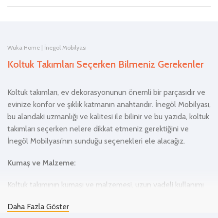
Wuka Home | İnegöl Mobilyası
Koltuk Takımları Seçerken Bilmeniz Gerekenler
Koltuk takımları, ev dekorasyonunun önemli bir parçasıdır ve
evinize konfor ve şıklık katmanın anahtarıdır. İnegöl Mobilyası,
bu alandaki uzmanlığı ve kalitesi ile bilinir ve bu yazıda, koltuk
takımları seçerken nelere dikkat etmeniz gerektiğini ve
İnegöl Mobilyası’nın sunduğu seçenekleri ele alacağız.
Kumaş ve Malzeme:
Koltuk takımının kumaşı ve malzemesi, uzun vadeli kullanımı
etkiler. İnegöl Mobilyası, yüksek kaliteli kumaşlar ve dayanıklı
Daha Fazla Göster
malzemeler kullanarak ürünlerini üretir. Bu, koltuk takımlarının