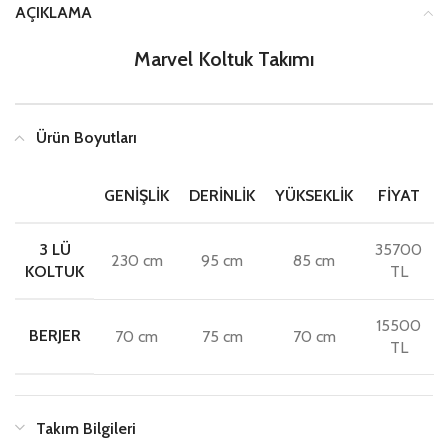
AÇIKLAMA
Marvel Koltuk Takımı
Ürün Boyutları
GENIŞLIK
DERINLIK
YÜKSEKLIK
FIYAT
3 LÜ
35700
230 cm
95 cm
85 cm
KOLTUK
TL
15500
BERJER
70 cm
75 cm
70 cm
TL
Takım Bilgileri