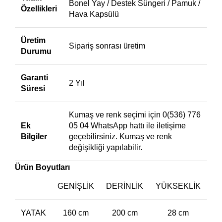
Bonel Yay / Destek Süngeri / Pamuk /
Özellikleri
Hava Kapsülü
Üretim
Sipariş sonrası üretim
Durumu
Garanti
2 Yıl
Süresi
Kumaş ve renk seçimi için 0(536) 776
Ek
05 04 WhatsApp hattı ile iletişime
Bilgiler
geçebilirsiniz. Kumaş ve renk
değişikliği yapılabilir.
Ürün Boyutları
GENIŞLIK
DERINLIK
YÜKSEKLIK
YATAK
160 cm
200 cm
28 cm