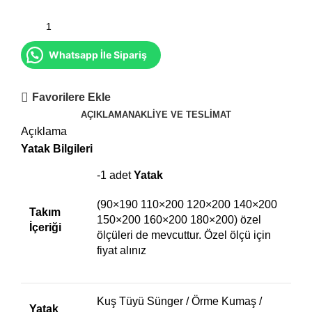
Whatsapp İle Sipariş
Favorilere Ekle
AÇIKLAMA
NAKLIYE VE TESLIMAT
Açıklama
Yatak Bilgileri
-1 adet
Yatak
(90×190 110×200 120×200 140×200
Takım
150×200 160×200 180×200) özel
İçeriği
ölçüleri de mevcuttur. Özel ölçü için
fiyat alınız
Kuş Tüyü Sünger / Örme Kumaş /
Yatak