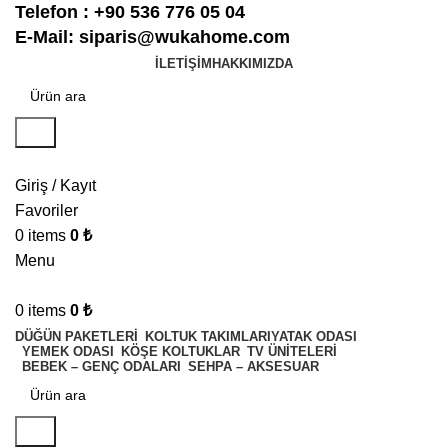
Telefon :
+90 536 776 05 04
E-Mail:
siparis@wukahome.com
İLETIŞIM
HAKKIMIZDA
Ara
Giriş / Kayıt
Favoriler
0
items
0
₺
Menu
0
items
0
₺
DÜĞÜN PAKETLERI
KOLTUK TAKIMLARI
YATAK ODASI
YEMEK ODASI
KÖŞE KOLTUKLAR
TV ÜNITELERI
BEBEK – GENÇ ODALARI
SEHPA – AKSESUAR
Ara