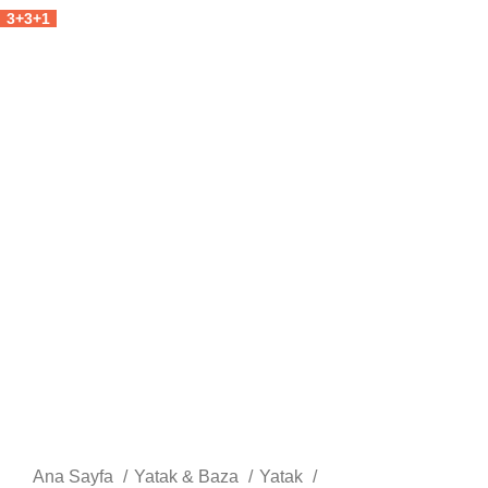
3+3+1
Büyütmek için tıklayın
Ana Sayfa
Yatak & Baza
Yatak