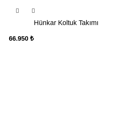
Hünkar Koltuk Takımı
66.950
₺
Nakliye ve Kurulum
Deneyimli ekibimiz ile profesyonel bir şekilde ürünlerinizi
nakliye ediyor ve kurulumunu sağlıyoruz.